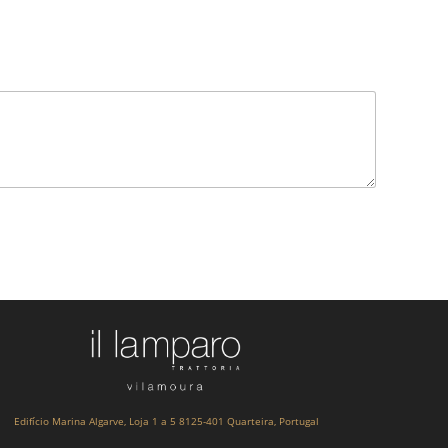
Edifício Marina Algarve, Loja 1 a 5 8125-401 Quarteira, Portugal